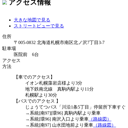
アクセス情報
大きな地図で見る
ストリートビューで見る
住所
〒005-0832 北海道札幌市南区北ノ沢7丁目3-7
駐車場
医院前 6台
アクセス
方法
【車でのアクセス】
イオン札幌藻岩店様より3分
地下鉄南北線 真駒内駅より11分
札幌駅より30分
【バスでのアクセス 】
じょうてつバス「川沿1条5丁目」停留所下車すぐ
→系統[南97][環96] 真駒内駅より乗車
→系統[環96] 南沢入口より乗車
（路線図）
→系統[南97] 山水団地前より乗車
（路線図）