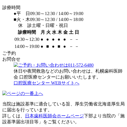
診療時間
●平 日
09:30～12:30 / 14:00～19:00
■火・木
09:30～12:30 / 14:00～18:00
休 診
土曜・日曜・祝日
診療時間
月
火
水
木
金
土
日
09:30～12:30
●
●
●
●
●
－
－
14:00～19:00
●
■
●
■
●
－
－
ご予約
お問合せ
休日や夜間救急などのお問い合わせは、札幌歯科医師
会 口腔医療センターにお願いいたします。
口腔医療センター WEBサイトへ
当院は施設基準に適合している旨、厚生労働省北海道厚生局
に届出を行っています。
詳しくは、
日本歯科医師会ホームページ
下部より当院の「施
設基準届出項目等」をご覧ください。